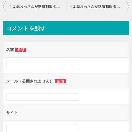
投
４１歳おっさんが糖質制限ダイエットを始めました。４５日目。逆襲が今始まる！
４１歳おっさんが糖質制限ダイエットを始めました。４７日目。もうそろそろ本気出すわよ！
稿
ナ
コメントを残す
ビ
ゲ
名前
必須
ー
シ
ョ
ン
メール（公開されません）
必須
サイト