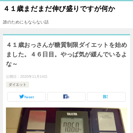
４１歳まだまだ伸び盛りですが何か
誰のためにもならない話
４１歳おっさんが糖質制限ダイエットを始め
ました。４６日目。やっぱ気が緩んでいるよ
な～
公開日：
2020年11月14日
ダイエット
Tweet
0