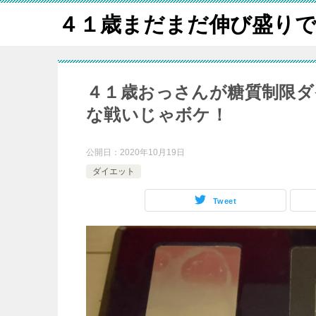
４１歳まだまだ伸び盛り
４１歳おっさんが糖質制限ダ
な戦いじゃボケ！
公開日：
2020年10月19日
ダイエット
Tweet